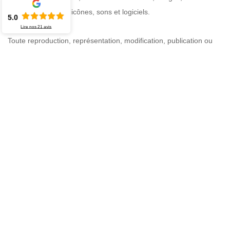
graphismes, logos, icônes, sons et logiciels.
5.0
Lire nos
21
avis
Toute reproduction, représentation, modification, publication ou
adaptation de tout ou partie des éléments du site, quel que soit le
moyen ou le procédé utilisé, est interdite sauf autorisation écrite
préalable de MD Couverture . Toute exploitation non autorisée
sera considérée comme constitutive d'une contrefaçon et
poursuivie conformément aux articles L.335-2 et suivants du
Code de la propriété intellectuelle.
Limitations de responsabilité
MD Couverture ne pourra être tenu responsable des dommages
directs et indirects causés au matériel de l'utilisateur lors de
l'accès au site https://www.md-couverture-31.fr, résultant soit de
l'utilisation d'un matériel non conforme au point 4, soit de